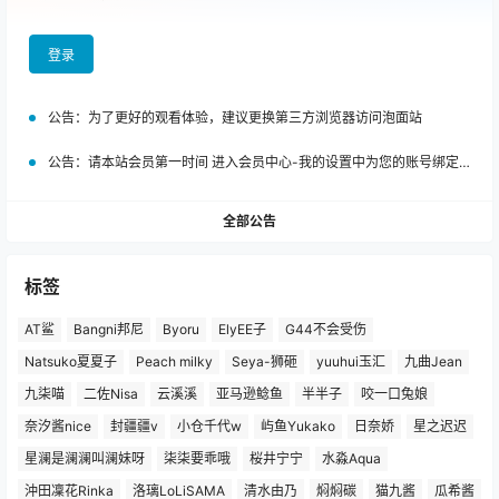
登录
公告：
为了更好的观看体验，建议更换第三方浏览器访问泡面站
公告：
请本站会员第一时间 进入会员中心-我的设置中为您的账号绑定邮箱!
全部公告
标签
AT鲨
Bangni邦尼
Byoru
ElyEE子
G44不会受伤
Natsuko夏夏子
Peach milky
Seya-狮砸
yuuhui玉汇
九曲Jean
九柒喵
二佐Nisa
云溪溪
亚马逊鲶鱼
半半子
咬一口兔娘
奈汐酱nice
封疆疆v
小仓千代w
屿鱼Yukako
日奈娇
星之迟迟
星澜是澜澜叫澜妹呀
柒柒要乖哦
桜井宁宁
水淼Aqua
沖田凜花Rinka
洛璃LoLiSAMA
清水由乃
焖焖碳
猫九酱
瓜希酱