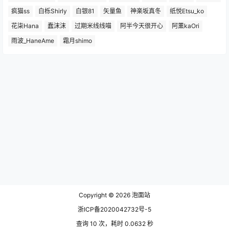
疯猫ss
白栎Shirly
白银81
矢量鱼
神楽坂真冬
纸悦Etsu_ko
花柒Hana
蠢沫沫
过期米线线喵
阿半今天很开心
阿薰kaOri
雨波_HaneAme
霜月shimo
Copyright © 2026
泡面站
浙ICP备2020042732号-5
查询 10 次，耗时 0.0632 秒