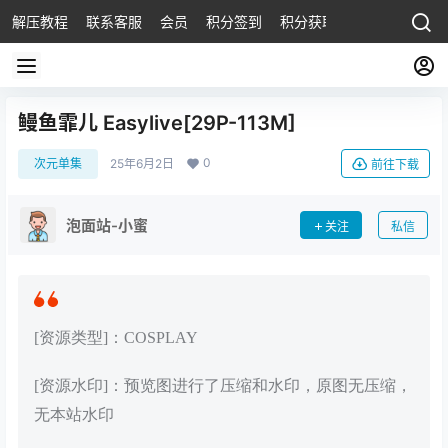
解压教程
联系客服
会员
积分签到
积分获取
鳗鱼霏儿 Easylive[29P-113M]
0
次元单集
25年6月2日
前往下载
泡面站-小蜜
关注
私信
[资源类型]：COSPLAY
[资源水印]：预览图进行了压缩和水印，原图无压缩，
无本站水印