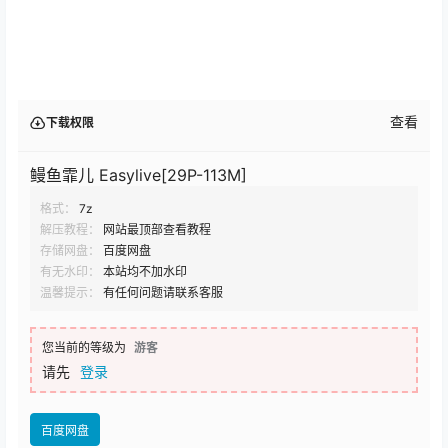
查看
下载权限
鳗鱼霏儿 Easylive[29P-113M]
格式：
7z
解压教程：
网站最顶部查看教程
存储网盘：
百度网盘
有无水印：
本站均不加水印
温馨提示：
有任何问题请联系客服
您当前的等级为
游客
请先
登录
百度网盘