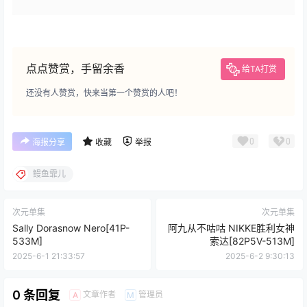
点点赞赏，手留余香
给TA打赏
还没有人赞赏，快来当第一个赞赏的人吧！
0
0
海报分享
收藏
举报
鳗鱼霏儿
次元单集
次元单集
Sally Dorasnow Nero[41P-
阿九从不咕咕 NIKKE胜利女神
533M]
索达[82P5V-513M]
2025-6-1 21:33:57
2025-6-2 9:30:13
0 条回复
文章作者
管理员
A
M