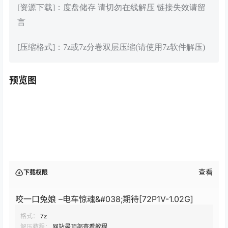
[资源下载]：度盘储存 请切勿在线解压 链接失效请留
言
[压缩格式]：7z或7z分卷双层压缩(请使用7z软件解压)
预览图
查看
下载权限
咬一口兔娘 –电车惊魂&#038;期待[72P1V-1.02G]
格式：
7z
解压教程：
网站最顶部查看教程