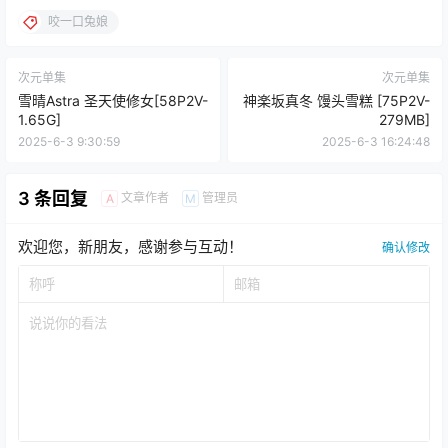
咬一口兔娘
次元单集
次元单集
雪晴Astra 圣天使修女[58P2V-
神楽坂真冬 馒头雪糕 [75P2V-
1.65G]
279MB]
2025-6-3 9:30:59
2025-6-3 16:24:48
3 条回复
文章作者
管理员
A
M
欢迎您，新朋友，感谢参与互动！
确认修改