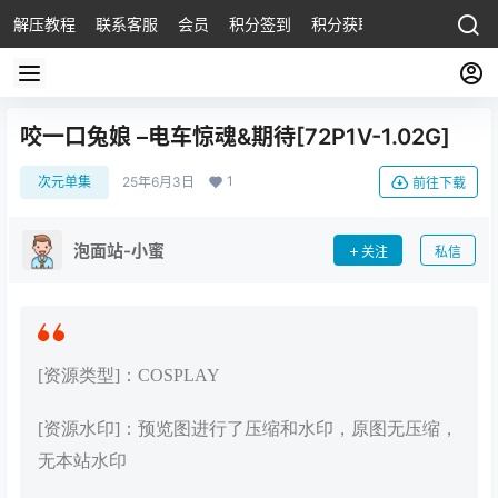
解压教程
联系客服
会员
积分签到
积分获取
咬一口兔娘 –电车惊魂&期待[72P1V-1.02G]
1
次元单集
25年6月3日
前往下载
泡面站-小蜜
关注
私信
[资源类型]：COSPLAY
[资源水印]：预览图进行了压缩和水印，原图无压缩，
无本站水印