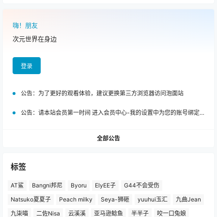
嗨！朋友
次元世界在身边
登录
公告：
为了更好的观看体验，建议更换第三方浏览器访问泡面站
公告：
请本站会员第一时间 进入会员中心-我的设置中为您的账号绑定邮箱!
全部公告
标签
AT鲨
Bangni邦尼
Byoru
ElyEE子
G44不会受伤
Natsuko夏夏子
Peach milky
Seya-狮砸
yuuhui玉汇
九曲Jean
九柒喵
二佐Nisa
云溪溪
亚马逊鲶鱼
半半子
咬一口兔娘