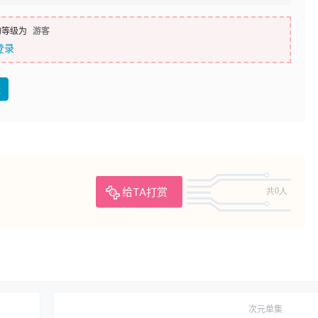
的等级为
游客
登录
盘
给TA打赏
共0人
次元单集