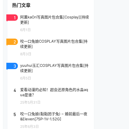
热门文章
1
阿薰kaOri写真图片包合集[Cosplay][持续
更新]
6月1日
2
咬一口兔娘COSPLAY写真图片包合集[持
续更新]
8月3日
3
yuuhui玉汇COSPLAY写真图片包合集[持
续更新]
6月5日
4
爱看动漫的必知！超会还原角色的水淼aq
ua是谁？
25年5月31日
5
咬一口兔娘(黏黏团子兔) – 婚前最后一夜
&Eleven[75P-1V-1.52G]
25年6月3日