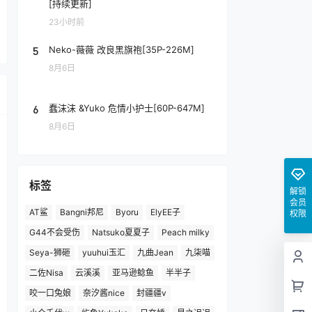
[持续更新]
23小时前
5
Neko-薇薇 改良黑旗袍[35P-226M]
8月6日
6
蠢沫沫 &Yuko 危情小护士[60P-647M]
8月6日
标签
解锁
会员
AT鲨
Bangni邦尼
Byoru
ElyEE子
权限
G44不会受伤
Natsuko夏夏子
Peach milky
Seya-狮砸
yuuhui玉汇
九曲Jean
九柒喵
二佐Nisa
云溪溪
亚马逊鲶鱼
半半子
咬一口兔娘
奈汐酱nice
封疆疆v