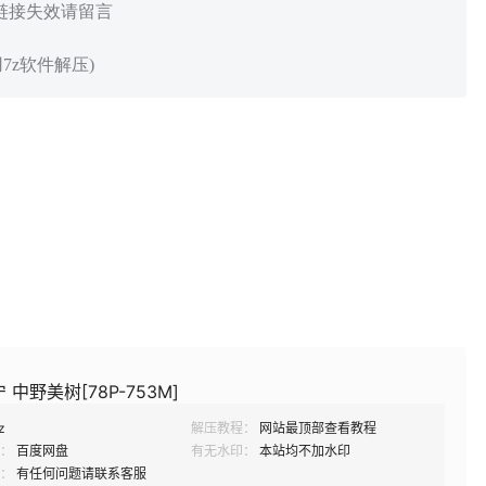
 链接失效请留言
7z软件解压)
 中野美树[78P-753M]
z
解压教程：
网站最顶部查看教程
：
百度网盘
有无水印：
本站均不加水印
：
有任何问题请联系客服