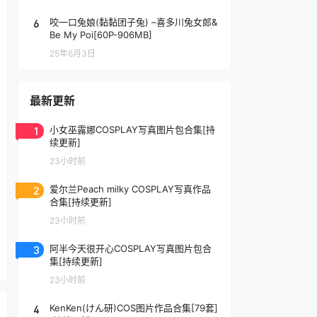
6
咬一口兔娘(黏黏团子兔) –喜多川兔女郎&
Be My Poi[60P-906MB]
25年6月3日
最新更新
1
小女巫露娜COSPLAY写真图片包合集[持
续更新]
23小时前
2
爱尔兰Peach milky COSPLAY写真作品
合集[持续更新]
23小时前
3
阿半今天很开心COSPLAY写真图片包合
集[持续更新]
23小时前
4
KenKen(けん研)COS图片作品合集[79套]