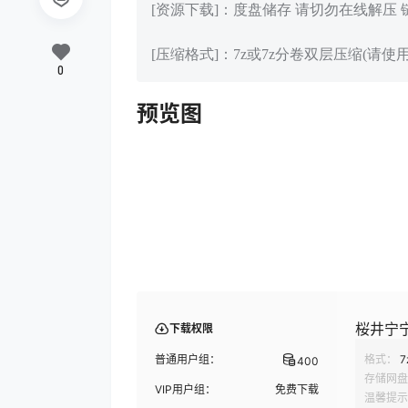
[资源下载]：度盘储存 请切勿在线解压
[压缩格式]：7z或7z分卷双层压缩(请使用
0
预览图
桜井宁宁
下载权限
普通用户组：
格式：
7
400
存储网盘
VIP用户组：
免费下载
温馨提示