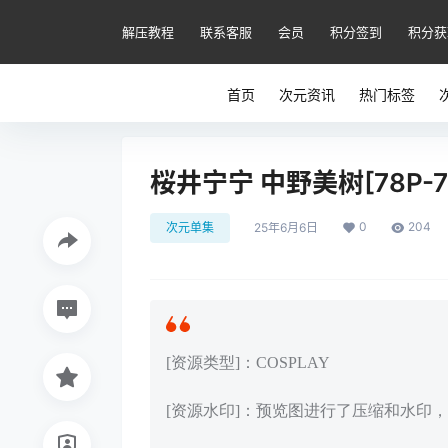
解压教程
联系客服
会员
积分签到
积分获
首页
次元资讯
热门标签
桜井宁宁 中野美树[78P-7
0
204
次元单集
25年6月6日
[资源类型]：COSPLAY
[资源水印]：预览图进行了压缩和水印