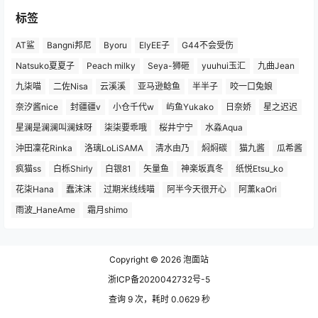
标签
AT鲨
Bangni邦尼
Byoru
ElyEE子
G44不会受伤
Natsuko夏夏子
Peach milky
Seya-狮砸
yuuhui玉汇
九曲Jean
九柒喵
二佐Nisa
云溪溪
亚马逊鲶鱼
半半子
咬一口兔娘
奈汐酱nice
封疆疆v
小仓千代w
屿鱼Yukako
日奈娇
星之迟迟
星澜是澜澜叫澜妹呀
柒柒要乖哦
桜井宁宁
水淼Aqua
沖田凜花Rinka
洛璃LoLiSAMA
清水由乃
焖焖碳
猫九酱
瓜希酱
疯猫ss
白栎Shirly
白银81
矢量鱼
神楽坂真冬
纸悦Etsu_ko
花柒Hana
蠢沫沫
过期米线线喵
阿半今天很开心
阿薰kaOri
雨波_HaneAme
霜月shimo
Copyright © 2026
泡面站
浙ICP备2020042732号-5
查询 9 次，耗时 0.0629 秒