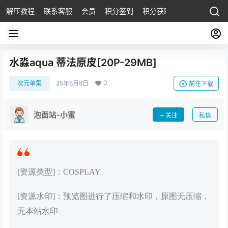
解压教程
联系客服
会员
积分签到
积分获取
水淼aqua 蒂法原皮[20P-29MB]
0
次元单集
25年6月8日
前往下载
泡面站-小蜜
关注
私信
[资源类型]：COSPLAY
[资源水印]：预览图进行了压缩和水印，原图无压缩，
无本站水印