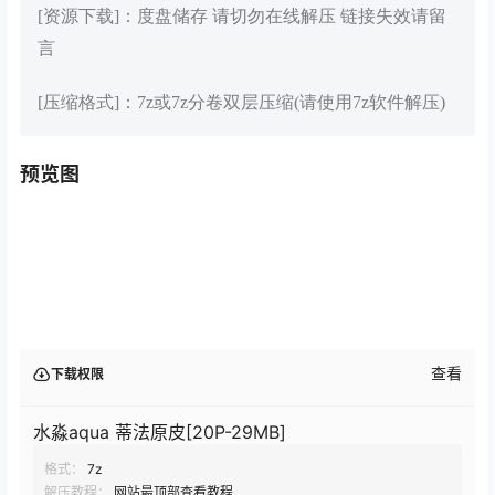
[资源下载]：度盘储存 请切勿在线解压 链接失效请留
言
[压缩格式]：7z或7z分卷双层压缩(请使用7z软件解压)
预览图
查看
下载权限
水淼aqua 蒂法原皮[20P-29MB]
格式：
7z
解压教程：
网站最顶部查看教程