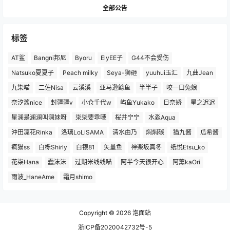
全部公告
标签
AT鲨
Bangni邦尼
Byoru
ElyEE子
G44不会受伤
Natsuko夏夏子
Peach milky
Seya-狮砸
yuuhui玉汇
九曲Jean
九柒喵
二佐Nisa
云溪溪
亚马逊鲶鱼
半半子
咬一口兔娘
奈汐酱nice
封疆疆v
小仓千代w
屿鱼Yukako
日奈娇
星之迟迟
星澜是澜澜叫澜妹呀
柒柒要乖哦
桜井宁宁
水淼Aqua
沖田凜花Rinka
洛璃LoLiSAMA
清水由乃
焖焖碳
猫九酱
瓜希酱
疯猫ss
白栎Shirly
白银81
矢量鱼
神楽坂真冬
纸悦Etsu_ko
花柒Hana
蠢沫沫
过期米线线喵
阿半今天很开心
阿薰kaOri
雨波_HaneAme
霜月shimo
Copyright © 2026
泡面站
浙ICP备2020042732号-5