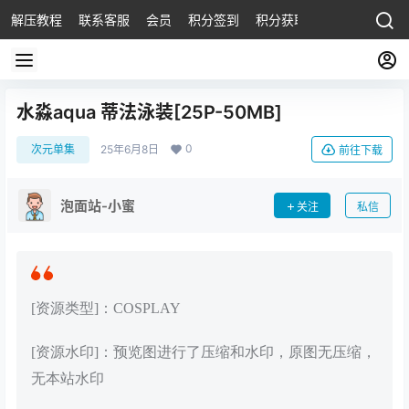
解压教程
联系客服
会员
积分签到
积分获取
水淼aqua 蒂法泳装[25P-50MB]
0
次元单集
25年6月8日
前往下载
泡面站-小蜜
关注
私信
[资源类型]：COSPLAY
[资源水印]：预览图进行了压缩和水印，原图无压缩，
无本站水印