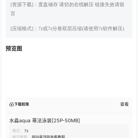
[资源下载]：度盘储存 请切勿在线解压 链接失效请留
言
[压缩格式]：7z或7z分卷双层压缩(请使用7z软件解压)
预览图
查看
下载权限
水淼aqua 蒂法泳装[25P-50MB]
格式：
7z
解压教程：
网站最顶部查看教程