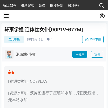
解压教程
联系客服
会员
积分签到
积分获取
轩萧学姐 连体丝女仆[90P1V-677M]
0
次元单集
25年6月13日
前往下载
泡面站-小蜜
关注
私信
[资源类型]：COSPLAY
[资源水印]：预览图进行了压缩和水印，原图无压缩，
无本站水印