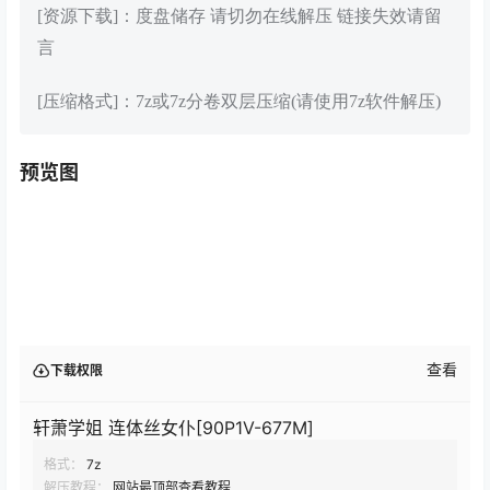
[资源下载]：度盘储存 请切勿在线解压 链接失效请留
言
[压缩格式]：7z或7z分卷双层压缩(请使用7z软件解压)
预览图
查看
下载权限
轩萧学姐 连体丝女仆[90P1V-677M]
格式：
7z
解压教程：
网站最顶部查看教程