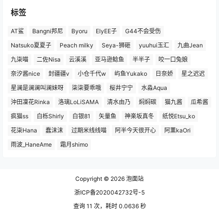
标签
AT鲨
Bangni邦尼
Byoru
ElyEE子
G44不会受伤
Natsuko夏夏子
Peach milky
Seya-狮砸
yuuhui玉汇
九曲Jean
九柒喵
二佐Nisa
云溪溪
亚马逊鲶鱼
半半子
咬一口兔娘
奈汐酱nice
封疆疆v
小仓千代w
屿鱼Yukako
日奈娇
星之迟迟
星澜是澜澜叫澜妹呀
柒柒要乖哦
桜井宁宁
水淼Aqua
沖田凜花Rinka
洛璃LoLiSAMA
清水由乃
焖焖碳
猫九酱
瓜希酱
疯猫ss
白栎Shirly
白银81
矢量鱼
神楽坂真冬
纸悦Etsu_ko
花柒Hana
蠢沫沫
过期米线线喵
阿半今天很开心
阿薰kaOri
雨波_HaneAme
霜月shimo
Copyright © 2026
泡面站
浙ICP备2020042732号-5
查询 11 次，耗时 0.0636 秒