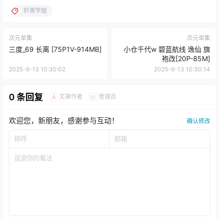
轩萧学姐
次元单集
次元单集
三度_69 长离 [75P1V-914MB]
小仓千代w 碧蓝航线 逸仙 旗
袍改[20P-85M]
2025-6-13 10:30:02
2025-6-13 10:30:14
0 条回复
文章作者
管理员
A
M
欢迎您，新朋友，感谢参与互动！
确认修改