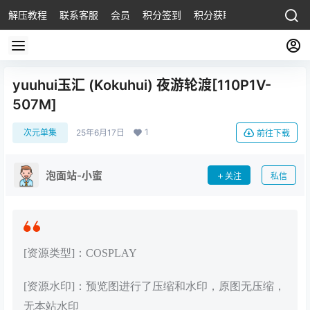
解压教程
联系客服
会员
积分签到
积分获取
yuuhui玉汇 (Kokuhui) 夜游轮渡[110P1V-
507M]
1
次元单集
25年6月17日
前往下载
泡面站-小蜜
关注
私信
[资源类型]：COSPLAY
[资源水印]：预览图进行了压缩和水印，原图无压缩，
无本站水印