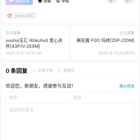
1
0
海报分享
收藏
举报
yuuhui玉汇
次元单集
次元单集
yuuhui玉汇 (Kokuhui) 爱心关
麻花酱 FGO 玛修[25P-220M]
怀[43P1V-259M]
2025-6-17 10:33:20
2025-6-18 20:58:09
0 条回复
文章作者
管理员
A
M
欢迎您，新朋友，感谢参与互动！
确认修改