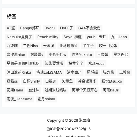
标签
AT鲨
Bangni邦尼
Byoru
ElyEE子
G44不会受伤
Natsuko夏夏子
Peach milky
Seya-狮砸
yuuhui玉汇
九曲Jean
九柒喵
二佐Nisa
云溪溪
亚马逊鲶鱼
半半子
咬一口兔娘
奈汐酱nice
封疆疆v
小仓千代w
屿鱼Yukako
日奈娇
星之迟迟
星澜是澜澜叫澜妹呀
柒柒要乖哦
桜井宁宁
水淼Aqua
沖田凜花Rinka
洛璃LoLiSAMA
清水由乃
焖焖碳
猫九酱
瓜希酱
疯猫ss
白栎Shirly
白银81
矢量鱼
神楽坂真冬
纸悦Etsu_ko
花柒Hana
蠢沫沫
过期米线线喵
阿半今天很开心
阿薰kaOri
雨波_HaneAme
霜月shimo
Copyright © 2026
泡面站
浙ICP备2020042732号-5