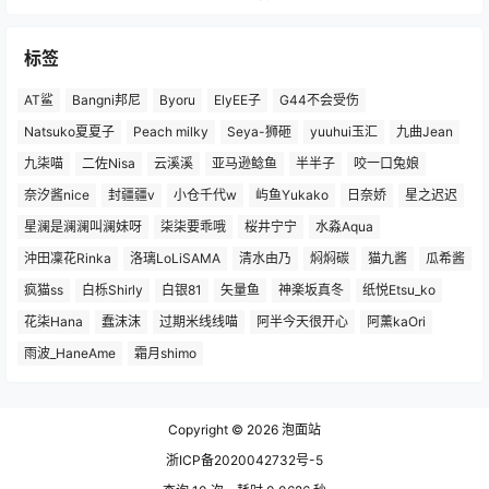
标签
AT鲨
Bangni邦尼
Byoru
ElyEE子
G44不会受伤
Natsuko夏夏子
Peach milky
Seya-狮砸
yuuhui玉汇
九曲Jean
九柒喵
二佐Nisa
云溪溪
亚马逊鲶鱼
半半子
咬一口兔娘
奈汐酱nice
封疆疆v
小仓千代w
屿鱼Yukako
日奈娇
星之迟迟
星澜是澜澜叫澜妹呀
柒柒要乖哦
桜井宁宁
水淼Aqua
沖田凜花Rinka
洛璃LoLiSAMA
清水由乃
焖焖碳
猫九酱
瓜希酱
疯猫ss
白栎Shirly
白银81
矢量鱼
神楽坂真冬
纸悦Etsu_ko
花柒Hana
蠢沫沫
过期米线线喵
阿半今天很开心
阿薰kaOri
雨波_HaneAme
霜月shimo
Copyright © 2026
泡面站
浙ICP备2020042732号-5