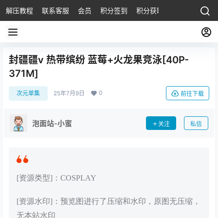
解压教程
联系客服
会员
积分签到
积分获取
封疆疆v 热带缤纷 蓝莓+火龙果竞泳[40P-
371M]
0
次元单集
25年7月9日
前往下载
泡面站-小蜜
关注
私信
[资源类型]：COSPLAY
[资源水印]：预览图进行了压缩和水印，原图无压缩，
无本站水印