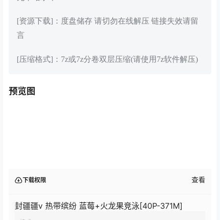
[资源下载]：度盘储存 请切勿在线解压 链接失效请留
言
[压缩格式]：7z或7z分卷双层压缩(请使用7z软件解压)
预览图
查看
下载权限
封疆疆v 热带缤纷 蓝莓+火龙果竞泳[40P-371M]