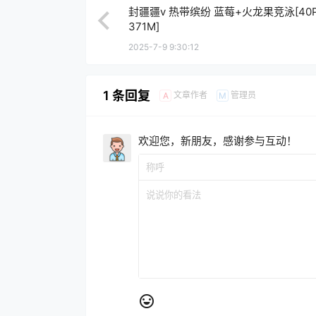
封疆疆v 热带缤纷 蓝莓+火龙果竞泳[40P
371M]
2025-7-9 9:30:12
1 条回复
文章作者
管理员
A
M
欢迎您，新朋友，感谢参与互动！