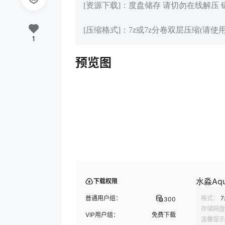
[资源下载]：度盘储存 请切勿在线解压
[压缩格式]：7z或7z分卷双层压缩(请使用
1
预览图
水淼Aqua
下载权限
普通用户组：
格式：
7
300
存储网盘
VIP用户组：
免费下载
温馨提示