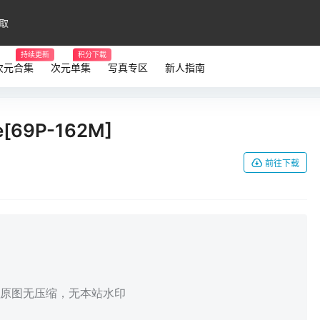
取
持续更新
积分下载
次元合集
次元单集
写真专区
新人指南
e[69P-162M]
前往下载
，原图无压缩，无本站水印