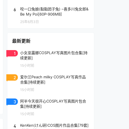
6
咬一口兔娘(黏黏团子兔) –喜多川兔女郎&
Be My Poi[60P-906MB]
25年6月3日
最新更新
1
小女巫露娜COSPLAY写真图片包合集[持
续更新]
15小时前
2
爱尔兰Peach milky COSPLAY写真作品
合集[持续更新]
15小时前
3
阿半今天很开心COSPLAY写真图片包合
集[持续更新]
15小时前
4
KenKen(けん研)COS图片作品合集[79套]