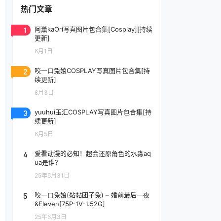
热门文章
1
阿薰kaOri写真图片包合集[Cosplay][持续
更新]
6月1日
2
咬一口兔娘COSPLAY写真图片包合集[持
续更新]
8月3日
3
yuuhui玉汇COSPLAY写真图片包合集[持
续更新]
6月5日
4
爱看动漫的必知！超会还原角色的水淼aq
ua是谁？
25年5月31日
5
咬一口兔娘(黏黏团子兔) – 婚前最后一夜
&Eleven[75P-1V-1.52G]
25年6月3日