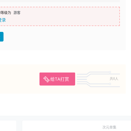
的等级为
游客
登录
盘
给TA打赏
共0人
次元单集