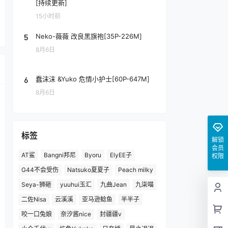
[持续更新]
15小时前
5
Neko-薇薇 改良黑旗袍[35P-226M]
8月6日
6
蠢沫沫 &Yuko 危情小护士[60P-647M]
8月6日
标签
解锁
会员
AT鲨
Bangni邦尼
Byoru
ElyEE子
权限
G44不会受伤
Natsuko夏夏子
Peach milky
Seya-狮砸
yuuhui玉汇
九曲Jean
九柒喵
二佐Nisa
云溪溪
亚马逊鲶鱼
半半子
咬一口兔娘
奈汐酱nice
封疆疆v