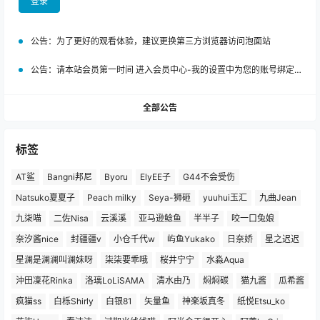
登录
公告：
为了更好的观看体验，建议更换第三方浏览器访问泡面站
公告：
请本站会员第一时间 进入会员中心-我的设置中为您的账号绑定邮箱!
全部公告
标签
AT鲨
Bangni邦尼
Byoru
ElyEE子
G44不会受伤
Natsuko夏夏子
Peach milky
Seya-狮砸
yuuhui玉汇
九曲Jean
九柒喵
二佐Nisa
云溪溪
亚马逊鲶鱼
半半子
咬一口兔娘
奈汐酱nice
封疆疆v
小仓千代w
屿鱼Yukako
日奈娇
星之迟迟
星澜是澜澜叫澜妹呀
柒柒要乖哦
桜井宁宁
水淼Aqua
沖田凜花Rinka
洛璃LoLiSAMA
清水由乃
焖焖碳
猫九酱
瓜希酱
疯猫ss
白栎Shirly
白银81
矢量鱼
神楽坂真冬
纸悦Etsu_ko