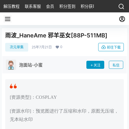
解压教程
联系客服
会员
积分签到
积分获取
雨波_HaneAme 邪羊巫女[88P-511MB]
0
次元单集
25年7月21日
前往下载
泡面站-小蜜
关注
私信
[资源类型]：COSPLAY
[资源水印]：预览图进行了压缩和水印，原图无压缩，
无本站水印