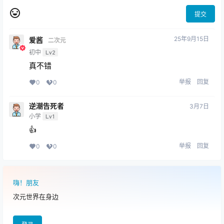
提交
25年9月15日
爱酱
二次元
初中
Lv2
真不错
举报
回复
0
0
逆潮告死者
3月7日
小学
Lv1
👍
举报
回复
0
0
嗨！朋友
次元世界在身边