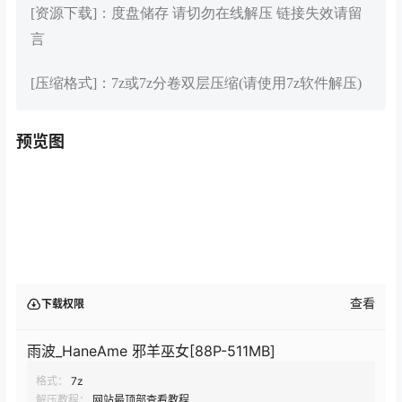
[资源下载]：度盘储存 请切勿在线解压 链接失效请留
言
[压缩格式]：7z或7z分卷双层压缩(请使用7z软件解压)
预览图
查看
下载权限
雨波_HaneAme 邪羊巫女[88P-511MB]
格式：
7z
解压教程：
网站最顶部查看教程