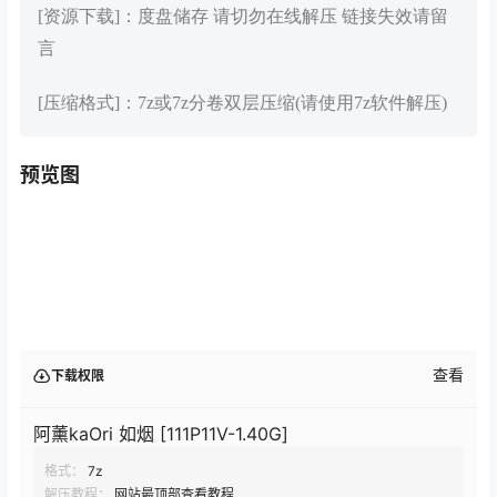
[资源下载]：度盘储存 请切勿在线解压 链接失效请留
言
[压缩格式]：7z或7z分卷双层压缩(请使用7z软件解压)
预览图
查看
下载权限
阿薰kaOri 如烟 [111P11V-1.40G]
格式：
7z
解压教程：
网站最顶部查看教程