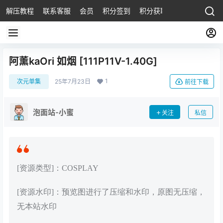
解压教程
联系客服
会员
积分签到
积分获取
阿薰kaOri 如烟 [111P11V-1.40G]
1
次元单集
25年7月23日
前往下载
泡面站-小蜜
关注
私信
[资源类型]：COSPLAY
[资源水印]：预览图进行了压缩和水印，原图无压缩，
无本站水印