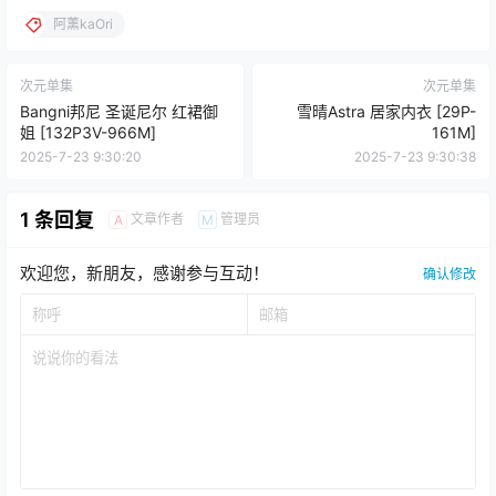
阿薰kaOri
次元单集
次元单集
Bangni邦尼 圣诞尼尔 红裙御
雪晴Astra 居家内衣 [29P-
姐 [132P3V-966M]
161M]
2025-7-23 9:30:20
2025-7-23 9:30:38
1 条回复
文章作者
管理员
A
M
欢迎您，新朋友，感谢参与互动！
确认修改