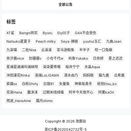
全部公告
标签
AT鲨
Bangni邦尼
Byoru
ElyEE子
G44不会受伤
Natsuko夏夏子
Peach milky
Seya-狮砸
yuuhui玉汇
九曲Jean
九柒喵
二佐Nisa
云溪溪
亚马逊鲶鱼
半半子
咬一口兔娘
奈汐酱nice
封疆疆v
小仓千代w
屿鱼Yukako
日奈娇
星之迟迟
星澜是澜澜叫澜妹呀
柒柒要乖哦
桜井宁宁
水淼Aqua
沖田凜花Rinka
洛璃LoLiSAMA
清水由乃
焖焖碳
猫九酱
瓜希酱
疯猫ss
白栎Shirly
白银81
矢量鱼
神楽坂真冬
纸悦Etsu_ko
花柒Hana
蠢沫沫
过期米线线喵
阿半今天很开心
阿薰kaOri
雨波_HaneAme
霜月shimo
Copyright © 2026
泡面站
浙ICP备2020042732号-5