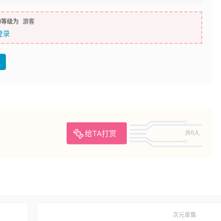
的等级为
游客
登录
盘
给TA打赏
共0人
次元单集