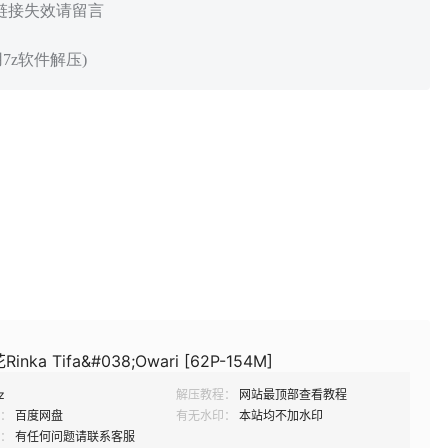
 链接失效请留言
7z软件解压)
nka Tifa&#038;Owari [62P-154M]
z
解压教程：
网站最顶部查看教程
：
百度网盘
有无水印：
本站均不加水印
：
有任何问题请联系客服