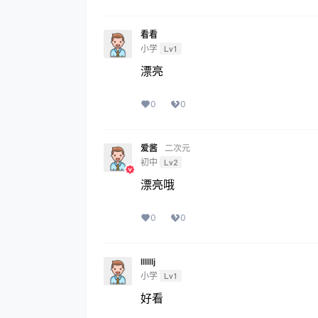
看看
小学
Lv1
漂亮
0
0
爱酱
二次元
初中
Lv2
漂亮哦
0
0
llllllj
小学
Lv1
好看