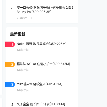
6
咬一口兔娘(黏黏团子兔) –喜多川兔女郎&
Be My Poi[60P-906MB]
25年6月3日
最新更新
1
Neko-薇薇 改良黑旗袍[35P-226M]
14小时前
2
蠢沫沫 &Yuko 危情小护士[60P-647M]
14小时前
3
miko酱ww 足球宝贝[41P-316M]
14小时前
4
叉子宝宝 舰长图 白泳衣[10P-80M]