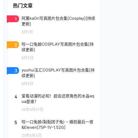
热门文章
1
阿薰kaOri写真图片包合集[Cosplay][持续
更新]
6月1日
2
咬一口兔娘COSPLAY写真图片包合集[持
续更新]
8月3日
3
yuuhui玉汇COSPLAY写真图片包合集[持
续更新]
6月5日
4
爱看动漫的必知！超会还原角色的水淼aq
ua是谁？
25年5月31日
5
咬一口兔娘(黏黏团子兔) – 婚前最后一夜
&Eleven[75P-1V-1.52G]
25年6月3日