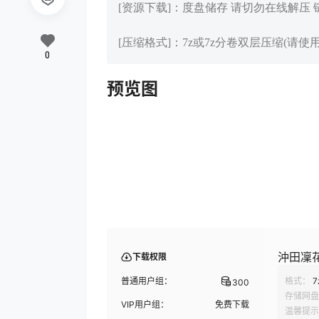
[资源下载]：度盘储存 请切勿在线解压
[压缩格式]：7z或7z分卷双层压缩(请使用
0
预览图
沖田凜花Ri
下载权限
普通用户组：
格式：
7
300
存储网盘
VIP用户组：
免费下载
温馨提示