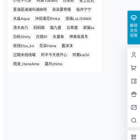
小仓千代w
屿鱼Yukako
日奈娇
星之迟迟
星澜是澜澜叫澜妹呀
柒柒要乖哦
桜井宁宁
水淼Aqua
沖田凜花Rinka
洛璃LoLiSAMA
解锁
清水由乃
焖焖碳
猫九酱
瓜希酱
疯猫ss
会员
权限
白栎Shirly
白银81
矢量鱼
神楽坂真冬
纸悦Etsu_ko
花柒Hana
蠢沫沫
过期米线线喵
阿半今天很开心
阿薰kaOri
雨波_HaneAme
霜月shimo