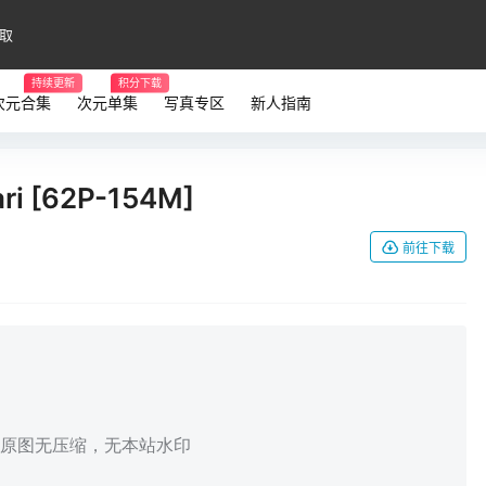
取
持续更新
积分下载
次元合集
次元单集
写真专区
新人指南
i [62P-154M]
前往下载
，原图无压缩，无本站水印