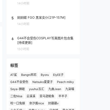
14小时前
5
焖焖碳 FGO 黑呆女仆[21P-157M]
14小时前
6
G44不会受伤COSPLAY写真图片包合集
[持续更新]
15小时前
标签
AT鲨
Bangni邦尼
Byoru
ElyEE子
G44不会受伤
Natsuko夏夏子
Peach milky
Seya-狮砸
yuuhui玉汇
九曲Jean
九柒喵
二佐Nisa
云溪溪
亚马逊鲶鱼
半半子
咬一口兔娘
奈汐酱nice
封疆疆v