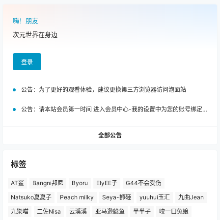
嗨！朋友
次元世界在身边
登录
公告：
为了更好的观看体验，建议更换第三方浏览器访问泡面站
公告：
请本站会员第一时间 进入会员中心-我的设置中为您的账号绑定邮箱!
全部公告
标签
AT鲨
Bangni邦尼
Byoru
ElyEE子
G44不会受伤
Natsuko夏夏子
Peach milky
Seya-狮砸
yuuhui玉汇
九曲Jean
九柒喵
二佐Nisa
云溪溪
亚马逊鲶鱼
半半子
咬一口兔娘