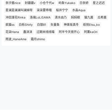
奈汐酱nice
封疆疆v
小仓千代w
屿鱼Yukako
日奈娇
星之迟迟
星澜是澜澜叫澜妹呀
柒柒要乖哦
桜井宁宁
水淼Aqua
沖田凜花Rinka
洛璃LoLiSAMA
清水由乃
焖焖碳
猫九酱
瓜希酱
疯猫ss
白栎Shirly
白银81
矢量鱼
神楽坂真冬
纸悦Etsu_ko
花柒Hana
蠢沫沫
过期米线线喵
阿半今天很开心
阿薰kaOri
雨波_HaneAme
霜月shimo