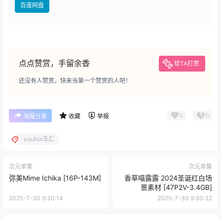
百度网盘
点点赞赏，手留余香
给TA打赏
还没有人赞赏，快来当第一个赞赏的人吧！
0
0
海报分享
收藏
举报
yuuhui玉汇
次元单集
次元单集
弥美Mime Ichika [16P-143M]
香草喵露露 2024圣诞红白场
景素材 [47P2V-3.4GB]
2025-7-30 9:30:14
2025-7-30 9:30:32