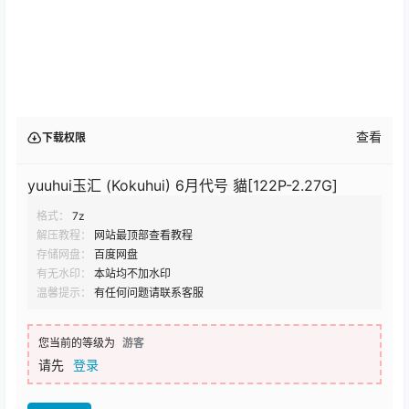
查看
下载权限
yuuhui玉汇 (Kokuhui) 6月代号 貓[122P-2.27G]
格式：
7z
解压教程：
网站最顶部查看教程
存储网盘：
百度网盘
有无水印：
本站均不加水印
温馨提示：
有任何问题请联系客服
您当前的等级为
游客
请先
登录