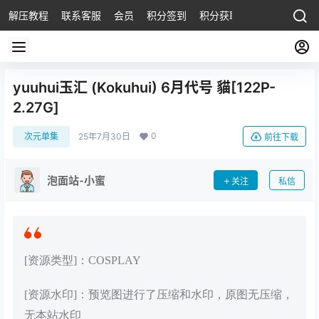
解压教程
联系客服
会员
积分签到
积分获取
yuuhui玉汇 (Kokuhui) 6月代号 貓[122P-
2.27G]
0
次元单集
25年7月30日
前往下载
泡面站-小蜜
关注
私信
[资源类型]：COSPLAY
[资源水印]：预览图进行了压缩和水印，原图无压缩，
无本站水印