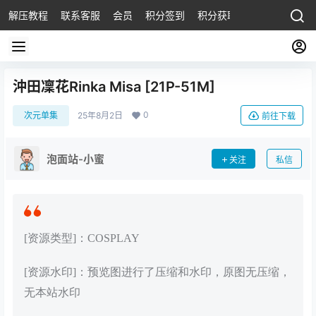
解压教程
联系客服
会员
积分签到
积分获取
沖田凜花Rinka Misa [21P-51M]
0
次元单集
25年8月2日
前往下载
泡面站-小蜜
关注
私信
[资源类型]：COSPLAY
[资源水印]：预览图进行了压缩和水印，原图无压缩，
无本站水印