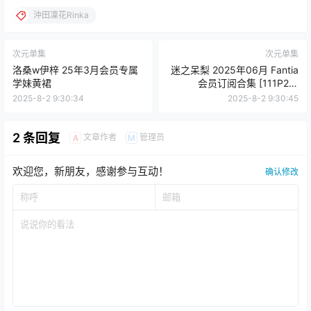
沖田凜花Rinka
次元单集
次元单集
洛桑w伊梓 25年3月会员专属
迷之呆梨 2025年06月 Fantia
学妹黄裙
会员订阅合集 [111P2V-
404MB]
2025-8-2 9:30:34
2025-8-2 9:30:45
2 条回复
文章作者
管理员
A
M
欢迎您，新朋友，感谢参与互动！
确认修改