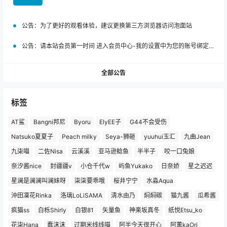
公告：
为了更好的观看体验，建议更换第三方浏览器访问泡面站
公告：
请本站会员第一时间 进入会员中心-我的设置中为您的账号绑定邮箱!
全部公告
标签
AT鲨
Bangni邦尼
Byoru
ElyEE子
G44不会受伤
Natsuko夏夏子
Peach milky
Seya-狮砸
yuuhui玉汇
九曲Jean
九柒喵
二佐Nisa
云溪溪
亚马逊鲶鱼
半半子
咬一口兔娘
奈汐酱nice
封疆疆v
小仓千代w
屿鱼Yukako
日奈娇
星之迟迟
星澜是澜澜叫澜妹呀
柒柒要乖哦
桜井宁宁
水淼Aqua
沖田凜花Rinka
洛璃LoLiSAMA
清水由乃
焖焖碳
猫九酱
瓜希酱
疯猫ss
白栎Shirly
白银81
矢量鱼
神楽坂真冬
纸悦Etsu_ko
花柒Hana
蠢沫沫
过期米线线喵
阿半今天很开心
阿薰kaOri