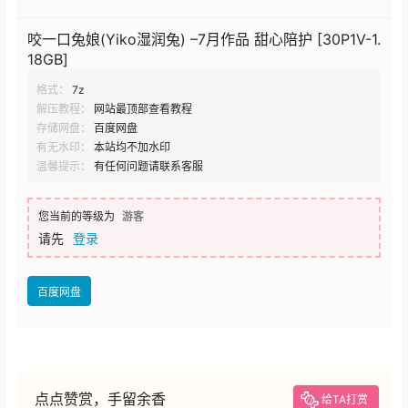
咬一口兔娘(Yiko湿润兔) –7月作品 甜心陪护 [30P1V-1.
18GB]
格式：
7z
解压教程：
网站最顶部查看教程
存储网盘：
百度网盘
有无水印：
本站均不加水印
温馨提示：
有任何问题请联系客服
您当前的等级为
游客
请先
登录
百度网盘
点点赞赏，手留余香
给TA打赏