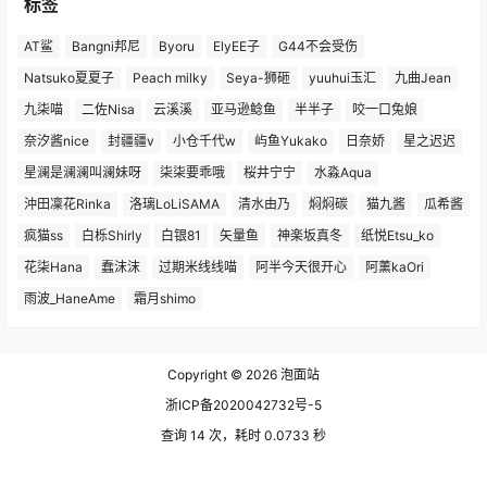
标签
AT鲨
Bangni邦尼
Byoru
ElyEE子
G44不会受伤
Natsuko夏夏子
Peach milky
Seya-狮砸
yuuhui玉汇
九曲Jean
九柒喵
二佐Nisa
云溪溪
亚马逊鲶鱼
半半子
咬一口兔娘
奈汐酱nice
封疆疆v
小仓千代w
屿鱼Yukako
日奈娇
星之迟迟
星澜是澜澜叫澜妹呀
柒柒要乖哦
桜井宁宁
水淼Aqua
沖田凜花Rinka
洛璃LoLiSAMA
清水由乃
焖焖碳
猫九酱
瓜希酱
疯猫ss
白栎Shirly
白银81
矢量鱼
神楽坂真冬
纸悦Etsu_ko
花柒Hana
蠢沫沫
过期米线线喵
阿半今天很开心
阿薰kaOri
雨波_HaneAme
霜月shimo
Copyright © 2026
泡面站
浙ICP备2020042732号-5
查询 14 次，耗时 0.0733 秒