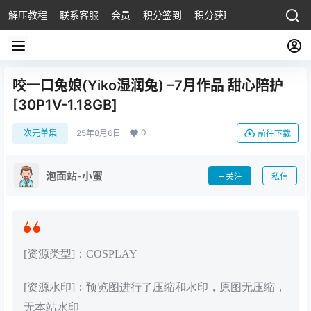
解压教程
联系客服
会员
积分签到
积分获取
咬一口兔娘(Yiko湿润兔) –7月作品 甜心陪护
[30P1V-1.18GB]
0
次元单集
25年8月6日
前往下载
泡面站-小蜜
关注
私信
[资源类型]：COSPLAY
[资源水印]：预览图进行了压缩和水印，原图无压缩，
无本站水印