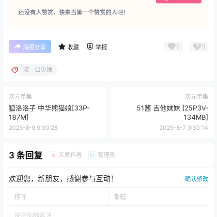
还没有人赞赏，快来当第一个赞赏的人吧！
0
0
海报分享
收藏
举报
咬一口兔娘
次元单集
次元单集
狐洛洛子 中华熊猫娘[33P-
51酱 吉他妹妹 [25P3V-
187M]
134MB]
2025-8-6 9:30:28
2025-8-7 9:30:14
3 条回复
文章作者
管理员
A
M
欢迎您，新朋友，感谢参与互动！
确认修改