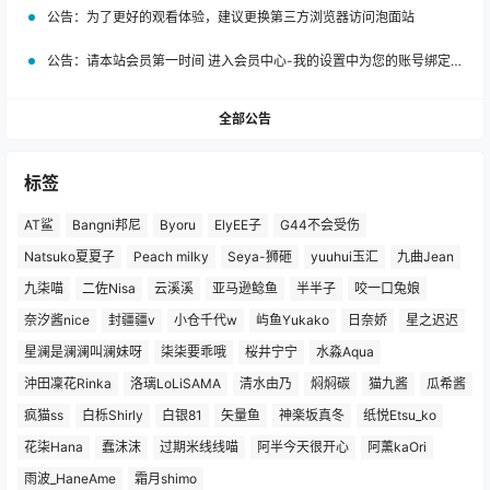
公告：
为了更好的观看体验，建议更换第三方浏览器访问泡面站
公告：
请本站会员第一时间 进入会员中心-我的设置中为您的账号绑定邮箱!
全部公告
标签
AT鲨
Bangni邦尼
Byoru
ElyEE子
G44不会受伤
Natsuko夏夏子
Peach milky
Seya-狮砸
yuuhui玉汇
九曲Jean
九柒喵
二佐Nisa
云溪溪
亚马逊鲶鱼
半半子
咬一口兔娘
奈汐酱nice
封疆疆v
小仓千代w
屿鱼Yukako
日奈娇
星之迟迟
星澜是澜澜叫澜妹呀
柒柒要乖哦
桜井宁宁
水淼Aqua
沖田凜花Rinka
洛璃LoLiSAMA
清水由乃
焖焖碳
猫九酱
瓜希酱
疯猫ss
白栎Shirly
白银81
矢量鱼
神楽坂真冬
纸悦Etsu_ko
花柒Hana
蠢沫沫
过期米线线喵
阿半今天很开心
阿薰kaOri
雨波_HaneAme
霜月shimo