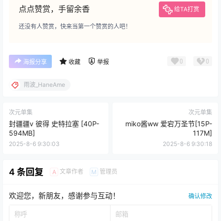
点点赞赏，手留余香
给TA打赏
还没有人赞赏，快来当第一个赞赏的人吧！
0
0
海报分享
收藏
举报
雨波_HaneAme
次元单集
次元单集
封疆疆v 彼得 史特拉塞 [40P-
miko酱ww 爱宕万圣节[15P-
594MB]
117M]
2025-8-6 9:30:03
2025-8-6 9:30:18
4 条回复
文章作者
管理员
A
M
欢迎您，新朋友，感谢参与互动！
确认修改