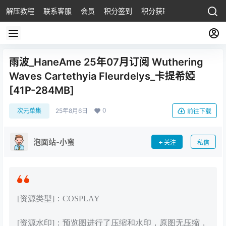
解压教程
联系客服
会员
积分签到
积分获取
雨波_HaneAme 25年07月订阅 Wuthering
Waves Cartethyia Fleurdelys_卡提希婭
[41P-284MB]
0
次元单集
25年8月6日
前往下载
泡面站-小蜜
关注
私信
[资源类型]：COSPLAY
[资源水印]：预览图进行了压缩和水印，原图无压缩，