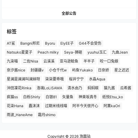
全部公告
标签
AT鲨
Bangni邦尼
Byoru
ElyEE子
G44不会受伤
Natsuko夏夏子
Peach milky
Seya-狮砸
yuuhui玉汇
九曲Jean
九柒喵
二佐Nisa
云溪溪
亚马逊鲶鱼
半半子
咬一口兔娘
奈汐酱nice
封疆疆v
小仓千代w
屿鱼Yukako
日奈娇
星之迟迟
星澜是澜澜叫澜妹呀
柒柒要乖哦
桜井宁宁
水淼Aqua
沖田凜花Rinka
洛璃LoLiSAMA
清水由乃
焖焖碳
猫九酱
瓜希酱
疯猫ss
白栎Shirly
白银81
矢量鱼
神楽坂真冬
纸悦Etsu_ko
花柒Hana
蠢沫沫
过期米线线喵
阿半今天很开心
阿薰kaOri
雨波_HaneAme
霜月shimo
Copyright © 2026
泡面站