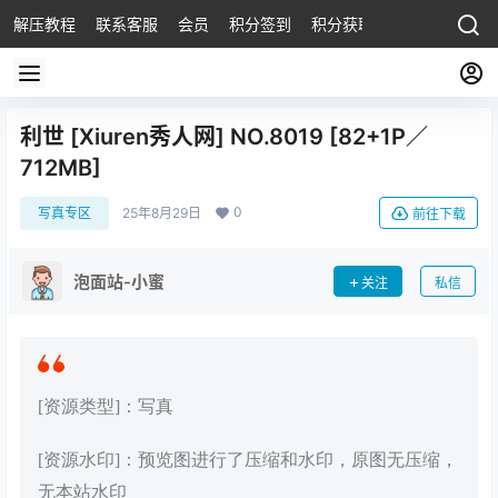
解压教程
联系客服
会员
积分签到
积分获取
利世 [Xiuren秀人网] NO.8019 [82+1P／
712MB]
0
写真专区
25年8月29日
前往下载
泡面站-小蜜
关注
私信
[资源类型]：写真
[资源水印]：预览图进行了压缩和水印，原图无压缩，
无本站水印