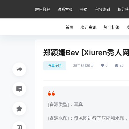
解压教程
联系客服
会员
积分签到
积分获
首页
次元资讯
热门标签
郑颖姗Bev [Xiuren秀人网]
0
28
写真专区
25年8月29日
[资源类型]：写真
[资源水印]：预览图进行了压缩和水印