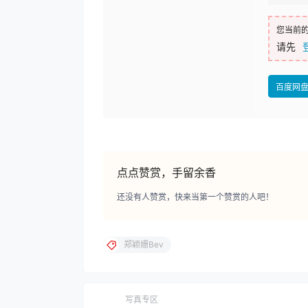
您当前
请先
百度网
点点赞赏，手留余香
还没有人赞赏，快来当第一个赞赏的人吧！
郑颖姗Bev
写真专区