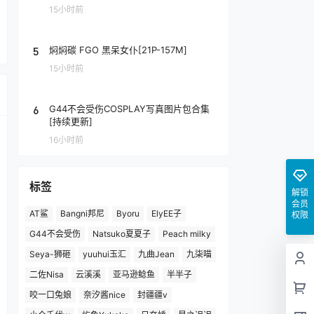
15小时前
5
焖焖碳 FGO 黑呆女仆[21P-157M]
15小时前
6
G44不会受伤COSPLAY写真图片包合集
[持续更新]
16小时前
标签
解锁
会员
AT鲨
Bangni邦尼
Byoru
ElyEE子
权限
G44不会受伤
Natsuko夏夏子
Peach milky
Seya-狮砸
yuuhui玉汇
九曲Jean
九柒喵
二佐Nisa
云溪溪
亚马逊鲶鱼
半半子
咬一口兔娘
奈汐酱nice
封疆疆v