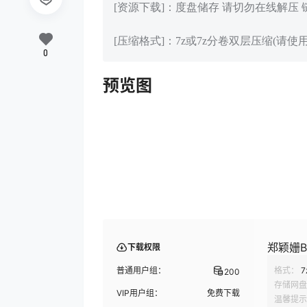
[资源下载]：度盘储存 请切勿在线解压
[压缩格式]：7z或7z分卷双层压缩(请使用
0
预览图
郑颖姗Be
下载权限
普通用户组：
格式：
7
200
存储网盘
VIP用户组：
免费下载
温馨提示