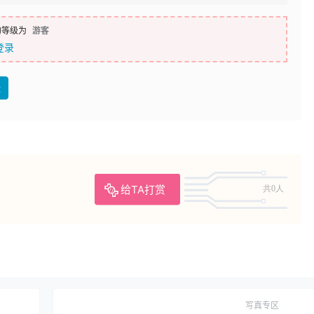
的等级为
游客
登录
盘
给TA打赏
共0人
写真专区