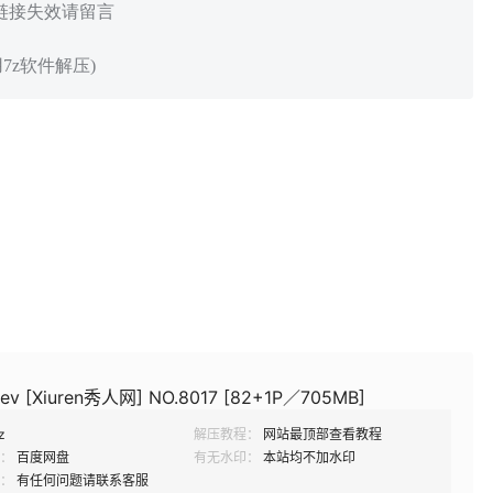
 链接失效请留言
7z软件解压)
v [Xiuren秀人网] NO.8017 [82+1P／705MB]
z
解压教程：
网站最顶部查看教程
：
百度网盘
有无水印：
本站均不加水印
：
有任何问题请联系客服