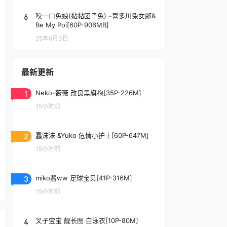
6
咬一口兔娘(黏黏团子兔) –喜多川兔女郎&
Be My Poi[60P-906MB]
25年6月3日
最新更新
1
Neko-薇薇 改良黑旗袍[35P-226M]
15小时前
2
蠢沫沫 &Yuko 危情小护士[60P-647M]
15小时前
3
miko酱ww 足球宝贝[41P-316M]
15小时前
4
叉子宝宝 舰长图 白泳衣[10P-80M]