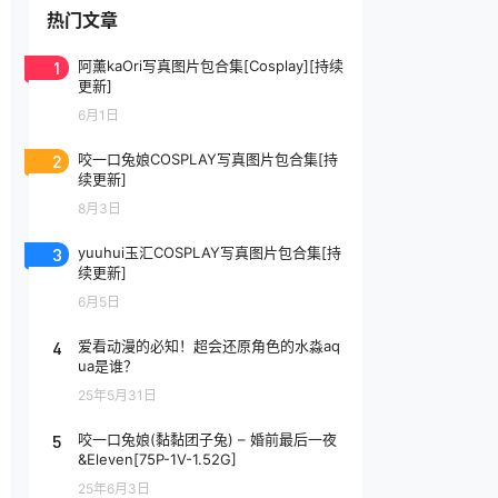
热门文章
1
阿薰kaOri写真图片包合集[Cosplay][持续
更新]
6月1日
2
咬一口兔娘COSPLAY写真图片包合集[持
续更新]
8月3日
3
yuuhui玉汇COSPLAY写真图片包合集[持
续更新]
6月5日
4
爱看动漫的必知！超会还原角色的水淼aq
ua是谁？
25年5月31日
5
咬一口兔娘(黏黏团子兔) – 婚前最后一夜
&Eleven[75P-1V-1.52G]
25年6月3日