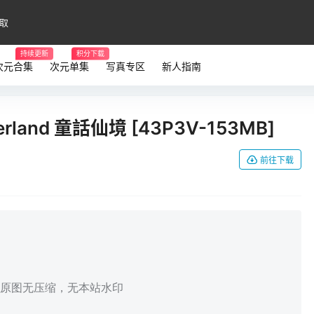
取
持续更新
积分下载
次元合集
次元单集
写真专区
新人指南
nderland 童話仙境 [43P3V-153MB]
前往下载
，原图无压缩，无本站水印