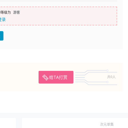
的等级为
游客
登录
盘
给TA打赏
共0人
次元单集