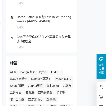
8月5日
5
Hatori Sama(奈奈紀) Yinlin Wuthering
Waves [44P1V-784MB]
8月5日
6
G44不会受伤COSPLAY写真图片包合集
[持续更新]
8月5日
标签
解锁
会员
AT鲨
Bangni邦尼
Byoru
ElyEE子
权限
G44不会受伤
Natsuko夏夏子
Peach milky
Seya-狮砸
yuuhui玉汇
九曲Jean
九柒喵
二佐Nisa
云溪溪
亚马逊鲶鱼
半半子
咬一口兔娘
奈汐酱nice
封疆疆v