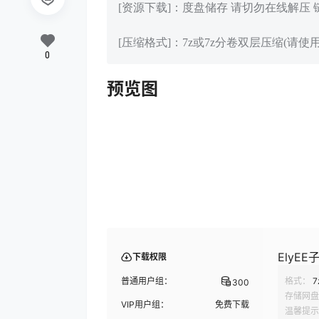
[资源下载]：度盘储存 请切勿在线解压
[压缩格式]：7z或7z分卷双层压缩(请使用
0
预览图
ElyEE子
下载权限
普通用户组：
格式：
7
300
存储网盘
VIP用户组：
免费下载
温馨提示