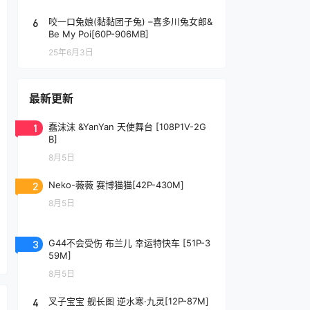
6
咬一口兔娘(黏黏团子兔) –喜多川兔女郎&
Be My Poi[60P-906MB]
25年6月3日
最新更新
1
蠢沫沫 &YanYan 天使舞台 [108P1V-2G
B]
8月5日
2
Neko-薇薇 赛博猫猫[42P-430M]
8月5日
3
G44不会受伤 布兰儿 幸运特快车 [51P-3
59M]
8月5日
4
叉子宝宝 舰长图 逆水寒·九灵[12P-87M]