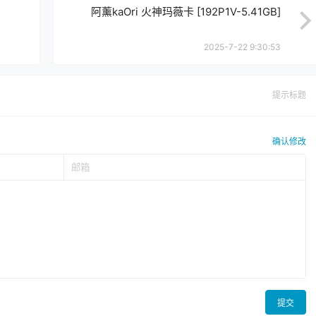
阿薰kaOri 火神玛薇卡 [192P1V-5.41GB]
2025-7-22 9:30:53
提示标题
确认修改
提交