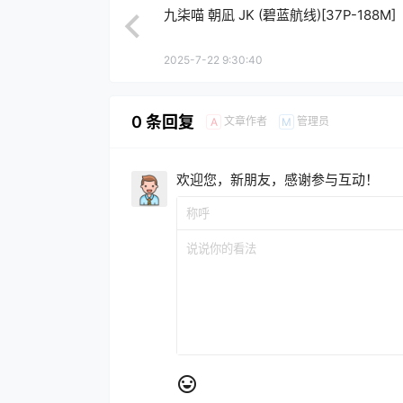
九柒喵 朝凪 JK (碧蓝航线)[37P-188M]
2025-7-22 9:30:40
0 条回复
文章作者
管理员
A
M
欢迎您，新朋友，感谢参与互动！