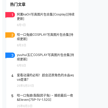
热门文章
1
阿薰kaOri写真图片包合集[Cosplay][持续
更新]
6月1日
2
咬一口兔娘COSPLAY写真图片包合集[持
续更新]
8月3日
3
yuuhui玉汇COSPLAY写真图片包合集[持
续更新]
6月5日
4
爱看动漫的必知！超会还原角色的水淼aq
ua是谁？
25年5月31日
5
咬一口兔娘(黏黏团子兔) – 婚前最后一夜
&Eleven[75P-1V-1.52G]
25年6月3日