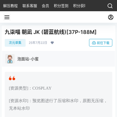
解压教程
联系客服
会员
积分签到
积分获取
九柒喵 朝凪 JK (碧蓝航线)[37P-188M]
次元单集
25年7月22日
前往下载
泡面站-小蜜
[资源类型]：COSPLAY
[资源水印]：预览图进行了压缩和水印，原图无压缩，
无本站水印