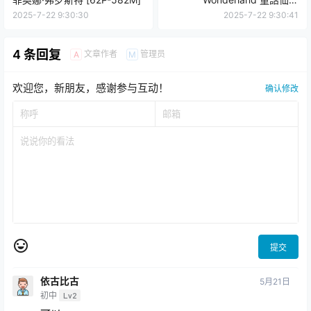
[43P3V-153MB]
2025-7-22 9:30:30
2025-7-22 9:30:41
4 条回复
文章作者
管理员
A
M
欢迎您，新朋友，感谢参与互动！
确认修改
提交
依古比古
5月21日
初中
Lv2