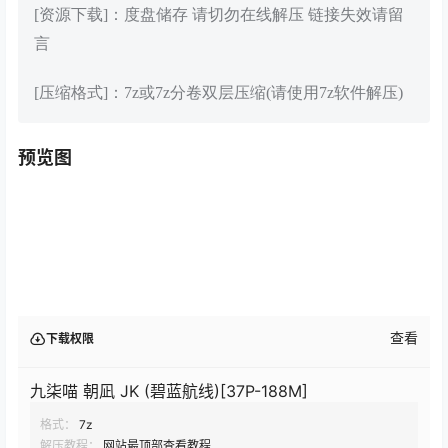
[资源下载]：度盘储存 请切勿在线解压 链接失效请留
言
[压缩格式]：7z或7z分卷双层压缩(请使用7z软件解压)
预览图
查看
下载权限
九柒喵 朝凪 JK (碧蓝航线)[37P-188M]
格式：
7z
解压教程：
网站最顶部查看教程