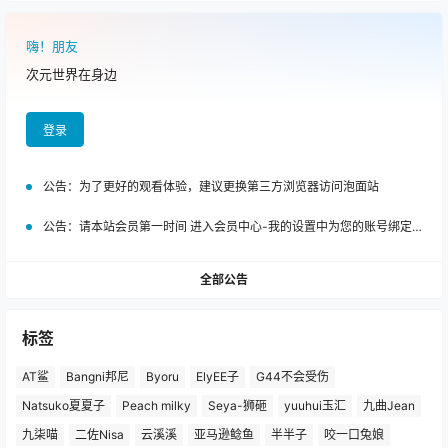
嗨！朋友
次元世界在身边
登录
公告：
为了更好的观看体验，建议更换第三方浏览器访问泡面站
公告：
请本站会员第一时间 进入会员中心-我的设置中为您的账号绑定邮箱!
全部公告
标签
AT鲨
Bangni邦尼
Byoru
ElyEE子
G44不会受伤
Natsuko夏夏子
Peach milky
Seya-狮砸
yuuhui玉汇
九曲Jean
九柒喵
二佐Nisa
云溪溪
亚马逊鲶鱼
半半子
咬一口兔娘