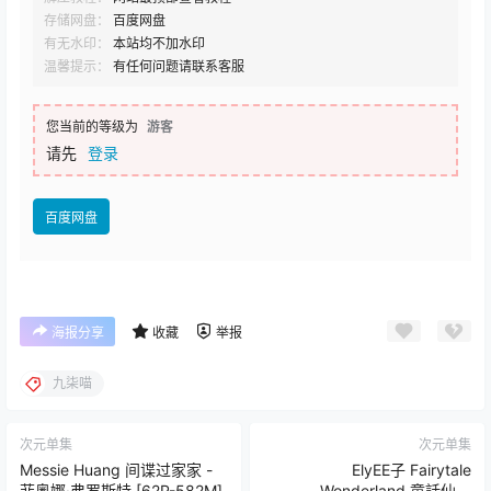
存储网盘：
百度网盘
有无水印：
本站均不加水印
温馨提示：
有任何问题请联系客服
您当前的等级为
游客
请先
登录
百度网盘
海报分享
收藏
举报
九柒喵
次元单集
次元单集
Messie Huang 间谍过家家 -
ElyEE子 Fairytale
菲奥娜·弗罗斯特 [62P-582M]
Wonderland 童話仙境