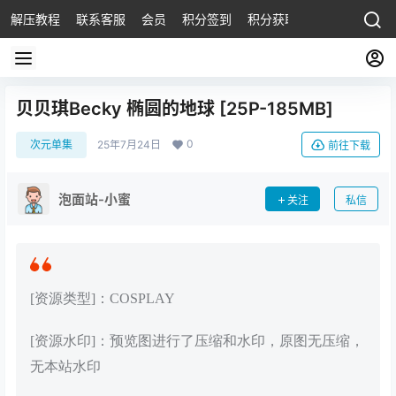
解压教程
联系客服
会员
积分签到
积分获取
贝贝琪Becky 椭圆的地球 [25P-185MB]
0
次元单集
25年7月24日
前往下载
泡面站-小蜜
关注
私信
[资源类型]：COSPLAY
[资源水印]：预览图进行了压缩和水印，原图无压缩，
无本站水印