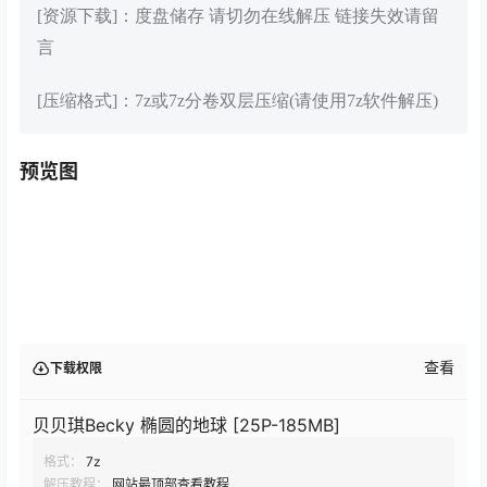
[资源下载]：度盘储存 请切勿在线解压 链接失效请留
言
[压缩格式]：7z或7z分卷双层压缩(请使用7z软件解压)
预览图
查看
下载权限
贝贝琪Becky 椭圆的地球 [25P-185MB]
格式：
7z
解压教程：
网站最顶部查看教程