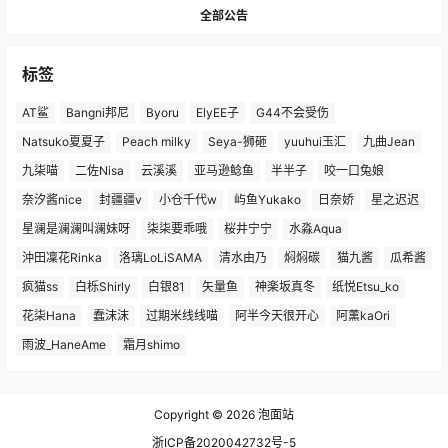
全部公告
标签
AT鲨
Bangni邦尼
Byoru
ElyEE子
G44不会受伤
Natsuko夏夏子
Peach milky
Seya-狮砸
yuuhui玉汇
九曲Jean
九柒喵
二佐Nisa
云溪溪
亚马逊鲶鱼
半半子
咬一口兔娘
奈汐酱nice
封疆疆v
小仓千代w
屿鱼Yukako
日奈娇
星之迟迟
星澜是澜澜叫澜妹呀
柒柒要乖哦
桜井宁宁
水淼Aqua
沖田凜花Rinka
洛璃LoLiSAMA
清水由乃
焖焖碳
猫九酱
瓜希酱
疯猫ss
白栎Shirly
白银81
矢量鱼
神楽坂真冬
纸悦Etsu_ko
花柒Hana
蠢沫沫
过期米线线喵
阿半今天很开心
阿薰kaOri
雨波_HaneAme
霜月shimo
Copyright © 2026
泡面站
浙ICP备2020042732号-5