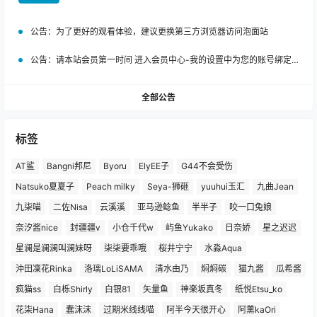
公告：
为了更好的观看体验，建议更换第三方浏览器访问泡面站
公告：
请本站会员第一时间 进入会员中心-我的设置中为您的账号绑定邮箱!
全部公告
标签
AT鲨
Bangni邦尼
Byoru
ElyEE子
G44不会受伤
Natsuko夏夏子
Peach milky
Seya-狮砸
yuuhui玉汇
九曲Jean
九柒喵
二佐Nisa
云溪溪
亚马逊鲶鱼
半半子
咬一口兔娘
奈汐酱nice
封疆疆v
小仓千代w
屿鱼Yukako
日奈娇
星之迟迟
星澜是澜澜叫澜妹呀
柒柒要乖哦
桜井宁宁
水淼Aqua
沖田凜花Rinka
洛璃LoLiSAMA
清水由乃
焖焖碳
猫九酱
瓜希酱
疯猫ss
白栎Shirly
白银81
矢量鱼
神楽坂真冬
纸悦Etsu_ko
花柒Hana
蠢沫沫
过期米线线喵
阿半今天很开心
阿薰kaOri