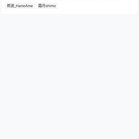
雨波_HaneAme
霜月shimo