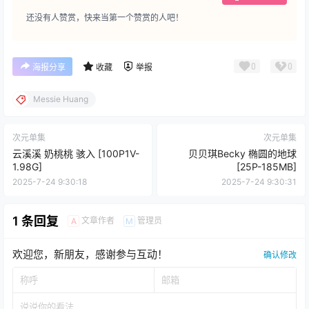
还没有人赞赏，快来当第一个赞赏的人吧！
0
0
海报分享
收藏
举报
Messie Huang
次元单集
次元单集
云溪溪 奶桃桃 骇入 [100P1V-
贝贝琪Becky 椭圆的地球
1.98G]
[25P-185MB]
2025-7-24 9:30:18
2025-7-24 9:30:31
1 条回复
文章作者
管理员
A
M
欢迎您，新朋友，感谢参与互动！
确认修改